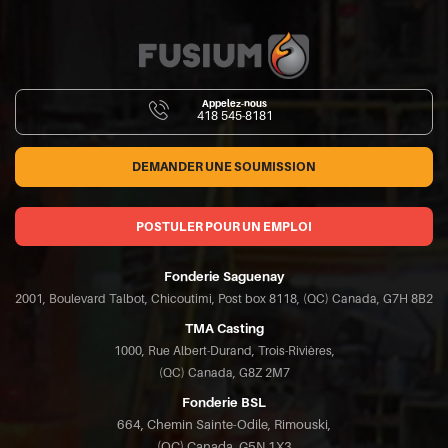
Appelez-nous
418 545-8181
DEMANDER UNE SOUMISSION
POSTULER POUR UN EMPLOI
Fonderie Saguenay
2001, Boulevard Talbot, Chicoutimi, Post box 8118, (QC) Canada, G7H 8B2
TMA Casting
1000, Rue Albert-Durand, Trois-Rivières,
(QC) Canada, G8Z 2M7
Fonderie BSL
664, Chemin Sainte-Odile, Rimouski,
(QC) Canada, G5N 1X3