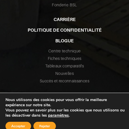
Fonderie BSL
CARRIÈRE
POLITIQUE DE CONFIDENTIALITÉ
BLOGUE
Centre technique
Fiches techniques
Tableaux comparatifs
Nouvelles
Succès et reconnaissances
Nous utilisons des cookies pour vous offrir la meilleure
expérience sur notre site.
Vous pouvez en savoir plus sur les cookies que nous utilisons ou
les désactiver dans les
paramètres
.
©2026 Tous droits réservés – Fusium
Conception Web :
La Web Shop
Accepter
Rejeter