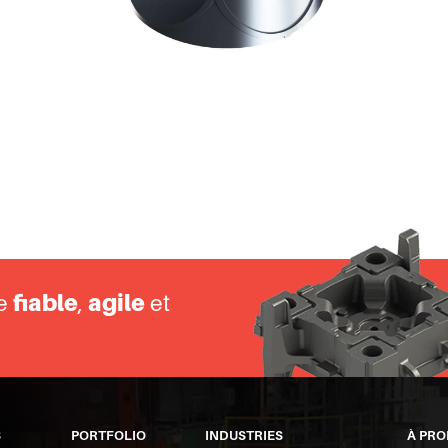
Raccords de tuyauterie
Boîtiers Éle
ce
fiable
,
agile
et
S
PORTFOLIO
INDUSTRIES
À PRO