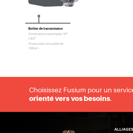
Boitier de transmission
Dimensions maximales 19"
x 9,5"
Automobile
Production annuelle de
100 et +
Choisissez Fusium pour un servi
orienté vers
vos besoins
.
ALLIAGE