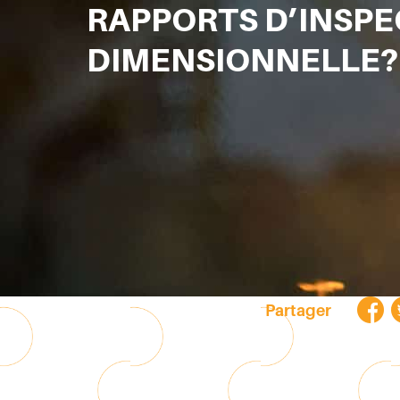
RAPPORTS D’INSPE
Autom
Milita
DIMENSIONNELLE?
Aéron
Boîtie
Partager