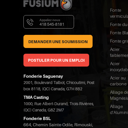
Fonte
vermicula
Appelez-nous
418 545-8181
Fonte duc
Fonte Bl
Fonte gri
DEMANDER UNE SOUMISSION
Acier
faiblemen
POSTULER POUR UN EMPLOI
Acier
inoxydab
Fonderie Saguenay
Acier au
2001, Boulevard Talbot, Chicoutimi, Post
carbone
box 8118, (QC) Canada, G7H 8B2
Alliage d
TMA Casting
Magnés
1000, Rue Albert-Durand, Trois-Rivières,
Alliage
(QC) Canada, G8Z 2M7
d’Alumin
Fonderie BSL
664, Chemin Sainte-Odile, Rimouski,