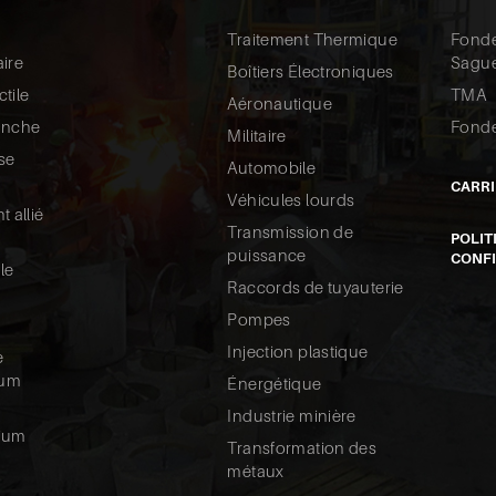
Traitement Thermique
Fonde
ire
Sagu
Boîtiers Électroniques
tile
TMA
Aéronautique
anche
Fonde
Militaire
se
Automobile
CARRI
Véhicules lourds
t allié
Transmission de
POLIT
puissance
CONFI
le
Raccords de tuyauterie
Pompes
Injection plastique
e
ium
Énergétique
Industrie minière
ium
Transformation des
métaux