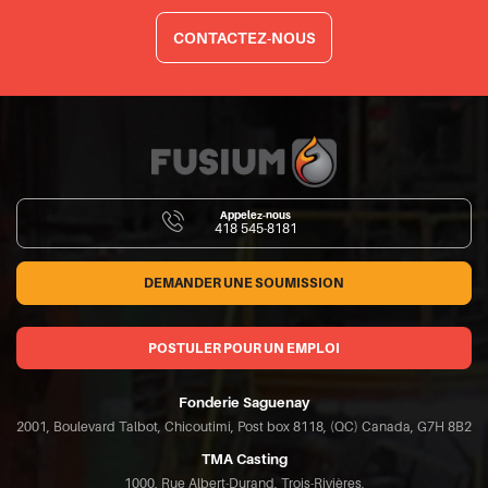
CONTACTEZ-NOUS
Appelez-nous
418 545-8181
DEMANDER UNE SOUMISSION
POSTULER POUR UN EMPLOI
Fonderie Saguenay
2001, Boulevard Talbot, Chicoutimi, Post box 8118, (QC) Canada, G7H 8B2
TMA Casting
1000, Rue Albert-Durand, Trois-Rivières,