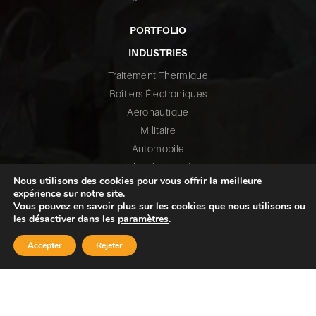
PORTFOLIO
INDUSTRIES
Traitement Thermique
Boîtiers Électroniques
Aéronautique
Militaire
Automobile
Véhicules lourds
Nous utilisons des cookies pour vous offrir la meilleure
Transmission de puissance
expérience sur notre site.
Raccords de tuyauterie
Vous pouvez en savoir plus sur les cookies que nous utilisons ou
les désactiver dans les
paramètres
.
Pompes
Injection plastique
Accepter
Rejeter
Énergétique
Industrie minière
Transformation des métaux