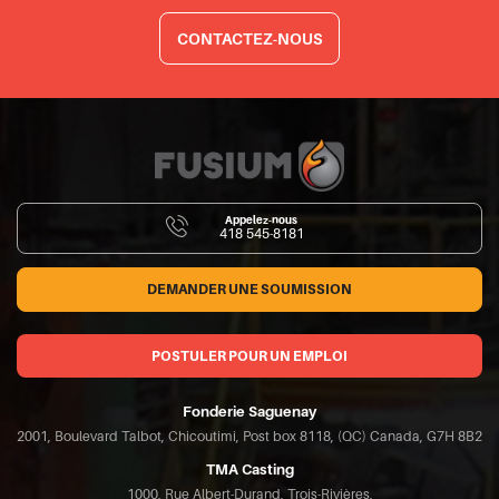
CONTACTEZ-NOUS
Appelez-nous
418 545-8181
DEMANDER UNE SOUMISSION
POSTULER POUR UN EMPLOI
Fonderie Saguenay
2001, Boulevard Talbot, Chicoutimi, Post box 8118, (QC) Canada, G7H 8B2
TMA Casting
1000, Rue Albert-Durand, Trois-Rivières,