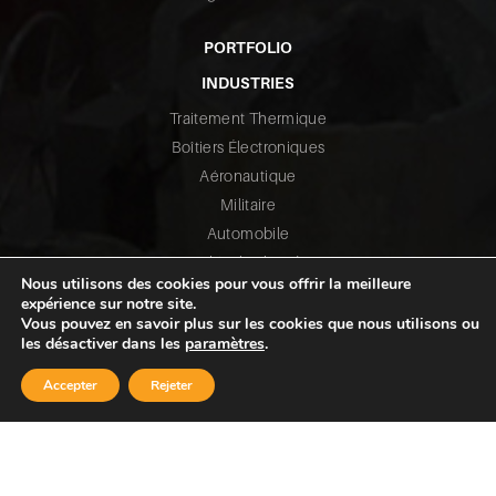
PORTFOLIO
INDUSTRIES
Traitement Thermique
Boîtiers Électroniques
Aéronautique
Militaire
Automobile
Véhicules lourds
Nous utilisons des cookies pour vous offrir la meilleure
Transmission de puissance
expérience sur notre site.
Raccords de tuyauterie
Vous pouvez en savoir plus sur les cookies que nous utilisons ou
les désactiver dans les
paramètres
.
Pompes
Injection plastique
Accepter
Rejeter
Énergétique
Industrie minière
Transformation des métaux