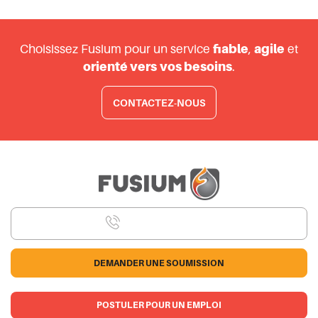
Choisissez Fusium pour un service
fiable
,
agile
et
orienté vers
vos besoins
.
CONTACTEZ-NOUS
Appelez-nous
418 545-8181
DEMANDER UNE SOUMISSION
POSTULER POUR UN EMPLOI