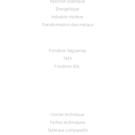
Injection plastique
Énergétique
Industrie minière
Transformation des métaux
À PROPOS
Fonderie Saguenay
TMA
Fonderie BSL
CARRIÈRE
POLITIQUE DE CONFIDENTIALITÉ
BLOGUE
Centre technique
Fiches techniques
Tableaux comparatifs