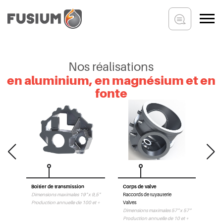
Nos réalisations
en aluminium, en magnésium et en
fonte
n
Boitier de transmission
Corps de valve
Côn
Dimensions maximales 19" x 9,5"
Raccords de tuyauterie
Rac
x 21"
Production annuelle de 100 et +
Valves
Dim
et +
Dimensions maximales 57" x 57"
Pro
Production annuelle de 10 et +