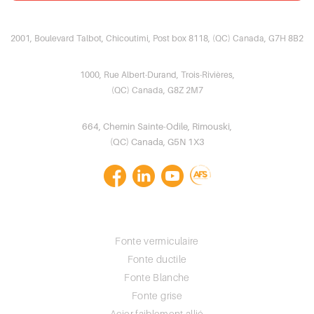
Fonderie Saguenay
2001, Boulevard Talbot, Chicoutimi, Post box 8118, (QC) Canada, G7H 8B2
TMA Casting
1000, Rue Albert-Durand, Trois-Rivières,
(QC) Canada, G8Z 2M7
Fonderie BSL
664, Chemin Sainte-Odile, Rimouski,
(QC) Canada, G5N 1X3
ALLIAGES
Fonte vermiculaire
Fonte ductile
Fonte Blanche
Fonte grise
Acier faiblement allié