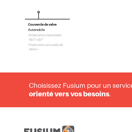
Couvercle de valve
Automobile
Automobile
Dimensions maximales
18,5" x 8,5"
Production annuelle de
100 et +
Choisissez Fusium pour un servi
orienté vers
vos besoins
.
ALLIAGE