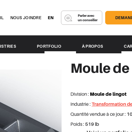
Parler avec
IL
NOUS JOINDRE
EN
DEMAND
un conseiller
USTRIES
PORTFOLIO
À PROPOS
CAR
ement Thermique
Notre équipe
Moule de 
formation des métaux
Fonderie Saguenay
trie minière
TMA
étique
Fonderie BSL
ion plastique
Division :
Moule de lingot
es
Industrie :
Transformation d
rds de tuyauterie
Quantité vendue à ce jour :
10
mission de puissance
Poids :
519 lb
ules lourds