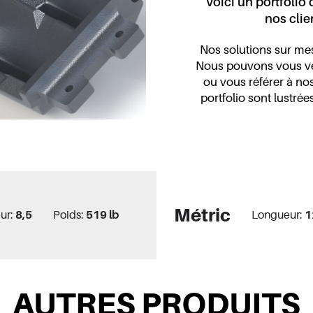
Voici un portfolio
obile
nos clie
ire
Nos solutions sur me
autique
Nous pouvons vous ve
rs Électroniques
ou vous référer à nos
portfolio sont lustré
Métric
ur:
8,5
Poids:
519 lb
Longueur:
1
AUTRES PRODUITS