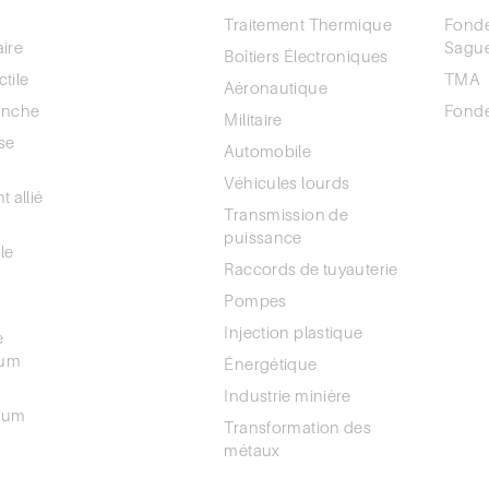
Traitement Thermique
Fonde
ire
Sagu
Boîtiers Électroniques
tile
TMA
Aéronautique
anche
Fonde
Militaire
se
Automobile
CARRI
Véhicules lourds
t allié
Transmission de
POLIT
puissance
CONFI
le
Raccords de tuyauterie
Pompes
Injection plastique
e
ium
Énergétique
Industrie minière
ium
Transformation des
métaux