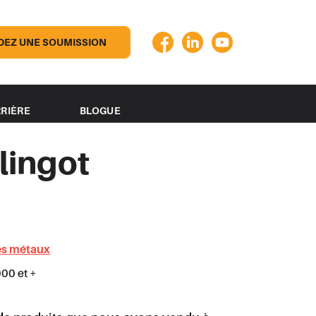
EZ UNE SOUMISSION
RIÈRE
BLOGUE
lingot
es métaux
00 et +