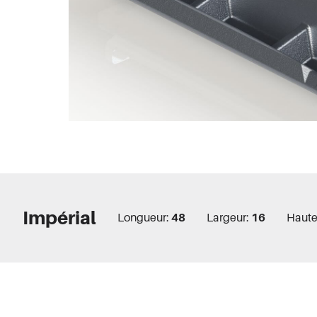
Autom
Milita
Aéron
Boîtie
Impérial
Longueur:
48
Largeur:
16
Haute