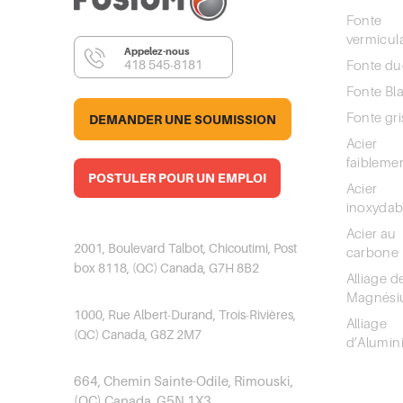
Fonte
vermicula
Appelez-nous
418 545-8181
Fonte duc
Fonte Bl
Fonte gri
DEMANDER UNE SOUMISSION
Acier
faiblemen
POSTULER POUR UN EMPLOI
Acier
inoxydab
Fonderie Saguenay
Acier au
2001, Boulevard Talbot, Chicoutimi, Post
carbone
box 8118, (QC) Canada, G7H 8B2
Alliage d
TMA Casting
Magnés
1000, Rue Albert-Durand, Trois-Rivières,
Alliage
(QC) Canada, G8Z 2M7
d’Alumin
Fonderie BSL
664, Chemin Sainte-Odile, Rimouski,
(QC) Canada, G5N 1X3