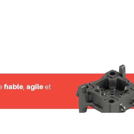
Boîtiers Électroniques
Automobile
ce
fiable
,
agile
et
S
PORTFOLIO
INDUSTRIES
À PRO