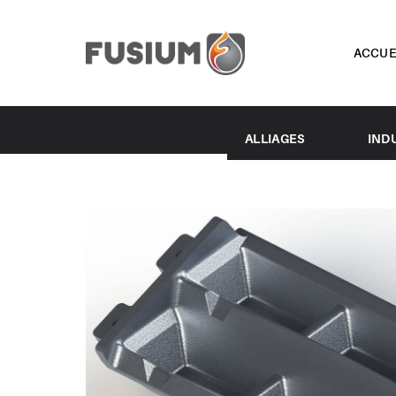
ACCUE
ALLIAGES
IND
Fonte grise
Trait
Fonte ductile
Trans
Fonte vermiculaire
Indus
Fonte Blanche
Énerg
Alliage de Magnésium
Inject
Alliage d’Aluminium
Pomp
Acier au carbone
Racco
Acier faiblement allié
Trans
Acier inoxydable
Véhic